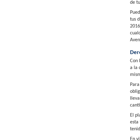
de t
Puede
tus 
2016
cual
Aven
Der
Con 
a la 
mism
Para
obli
llev
cant
El p
esta
teni
En v