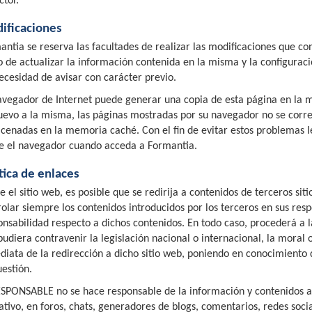
ctor.
ificaciones
antia se reserva las facultades de realizar las modificaciones que co
 de actualizar la información contenida en la misma y la configuraci
necesidad de avisar con carácter previo.
avegador de Internet puede generar una copia de esta página en la
uevo a la misma, las páginas mostradas por su navegador no se corre
cenadas en la memoria caché. Con el fin de evitar estos problemas
e el navegador cuando acceda a Formantia.
tica de enlaces
e el sitio web, es posible que se redirija a contenidos de terceros 
rolar siempre los contenidos introducidos por los terceros en sus res
onsabilidad respecto a dichos contenidos. En todo caso, procederá a 
pudiera contravenir la legislación nacional o internacional, la moral 
diata de la redirección a dicho sitio web, poniendo en conocimiento
uestión.
ESPONSABLE no se hace responsable de la información y contenidos al
tativo, en foros, chats, generadores de blogs, comentarios, redes soc