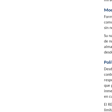
infra
Mod
Form
como
sin 
Su n
de n
alma
desd
Polí
Desd
cont
resp
que 
inme
en c
El R
limi