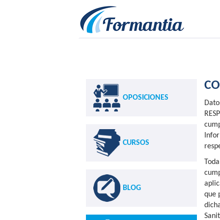
CO
OPOSICIONES
Datos
RESP
cump
Info
CURSOS
resp
Toda
cump
apli
BLOG
que 
dich
Sani