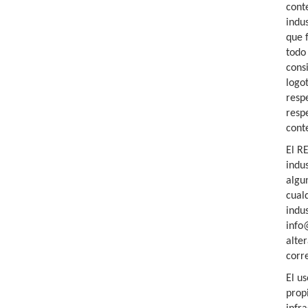
cont
indu
que f
todo
cons
logo
resp
resp
cont
El R
indu
algu
cual
indu
info
alte
corr
El u
prop