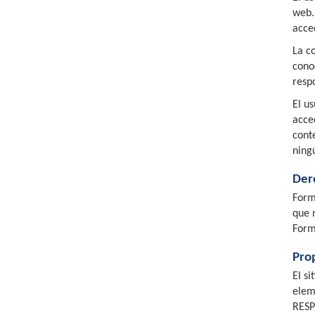
web.
acced
La c
cono
resp
El u
acce
cont
ning
Der
Form
que 
Form
Prop
El s
elem
RESP