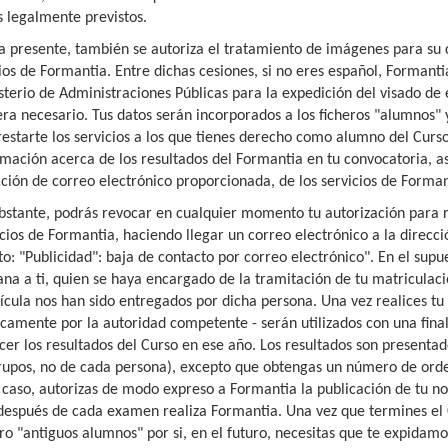
s legalmente previstos.
la presente, también se autoriza el tratamiento de imágenes para su
ios de Formantia. Entre dichas cesiones, si no eres español, Formanti
sterio de Administraciones Públicas para la expedición del visado de e
era necesario. Tus datos serán incorporados a los ficheros "alumnos" y
restarte los servicios a los que tienes derecho como alumno del Curso,
rmación acerca de los resultados del Formantia en tu convocatoria, a
cción de correo electrónico proporcionada, de los servicios de Forman
bstante, podrás revocar en cualquier momento tu autorización para re
icios de Formantia, haciendo llegar un correo electrónico a la direcc
to: "Publicidad": baja de contacto por correo electrónico". En el sup
ana a ti, quien se haya encargado de la tramitación de tu matriculaci
ícula nos han sido entregados por dicha persona. Una vez realices tu 
icamente por la autoridad competente - serán utilizados con una fina
cer los resultados del Curso en ese año. Los resultados son presenta
rupos, no de cada persona), excepto que obtengas un número de orden 
 caso, autorizas de modo expreso a Formantia la publicación de tu no
después de cada examen realiza Formantia. Una vez que termines el 
ro "antiguos alumnos" por si, en el futuro, necesitas que te expidamos