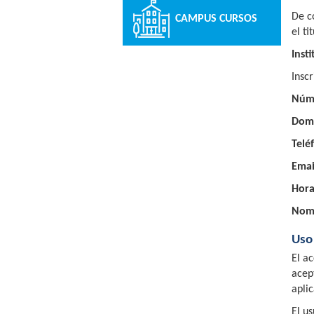
De c
CAMPUS CURSOS
el ti
Inst
Insc
Núme
Domi
Telé
Emai
Hora
Nom
Uso 
El a
acep
apli
El u