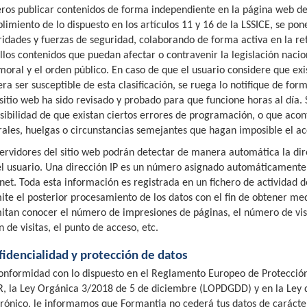
eros publicar contenidos de forma independiente en la página web 
imiento de lo dispuesto en los artículos 11 y 16 de la LSSICE, se pone
ridades y fuerzas de seguridad, colaborando de forma activa en la ret
llos contenidos que puedan afectar o contravenir la legislación nacio
 moral y el orden público. En caso de que el usuario considere que exi
ra ser susceptible de esta clasificación, se ruega lo notifique de for
 sitio web ha sido revisado y probado para que funcione horas al dí
osibilidad de que existan ciertos errores de programación, o que aco
rales, huelgas o circunstancias semejantes que hagan imposible el ac
servidores del sitio web podrán detectar de manera automática la dir
el usuario. Una dirección IP es un número asignado automáticamente
rnet. Toda esta información es registrada en un fichero de actividad 
ite el posterior procesamiento de los datos con el fin de obtener me
itan conocer el número de impresiones de páginas, el número de visit
 de visitas, el punto de acceso, etc.
fidencialidad y protección de datos
onformidad con lo dispuesto en el Reglamento Europeo de Protección
, la Ley Orgánica 3/2018 de 5 de diciembre (LOPDGDD) y en la Ley d
trónico, le informamos que Formantia no cederá tus datos de carácter