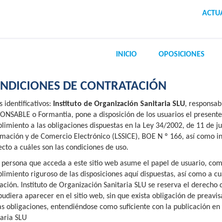
ACTU
INICIO
OPOSICIONES
NDICIONES DE CONTRATACIÓN
 identificativos:
Instituto de Organización Sanitaria SLU
, responsab
ONSABLE o Formantia, pone a disposición de los usuarios el present
limiento a las obligaciones dispuestas en la Ley 34/2002, de 11 de jul
rmación y de Comercio Electrónico (LSSICE), BOE N º 166, así como in
ecto a cuáles son las condiciones de uso.
 persona que acceda a este sitio web asume el papel de usuario, co
limiento riguroso de las disposiciones aquí dispuestas, así como a cu
cación. Instituto de Organización Sanitaria SLU se reserva el derecho
pudiera aparecer en el sitio web, sin que exista obligación de preavi
as obligaciones, entendiéndose como suficiente con la publicación en 
taria SLU