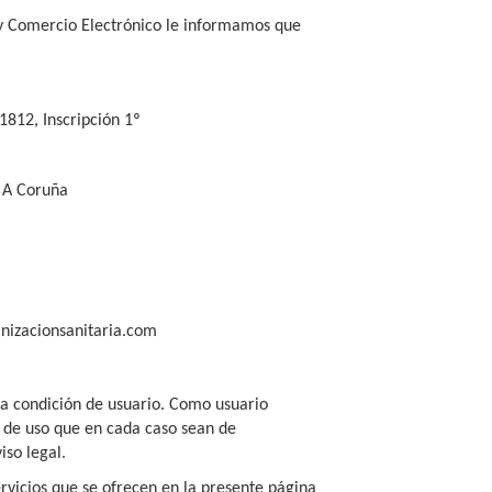
 y Comercio Electrónico le informamos que
51812, Inscripción 1º
e A Coruña
anizacionsanitaria.com
 la condición de usuario. Como usuario
s de uso que en cada caso sean de
iso legal.
rvicios que se ofrecen en la presente página