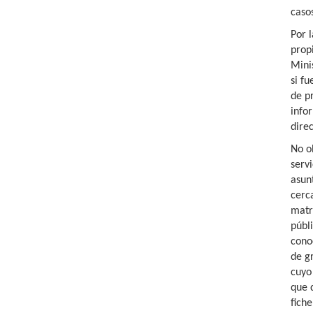
caso
Por 
prop
Mini
si fu
de p
info
dire
No o
serv
asun
cerc
matr
públ
cono
de g
cuyo
que 
fiche