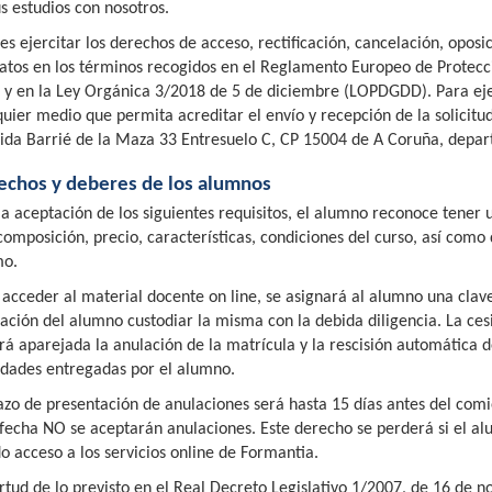
us estudios con nosotros.
s ejercitar los derechos de acceso, rectificación, cancelación, oposic
datos en los términos recogidos en el Reglamento Europeo de Protecc
 y en la Ley Orgánica 3/2018 de 5 de diciembre (LOPDGDD). Para ejer
quier medio que permita acreditar el envío y recepción de la solicitud
ida Barrié de la Maza 33 Entresuelo C, CP 15004 de A Coruña, depar
echos y deberes de los alumnos
la aceptación de los siguientes requisitos, el alumno reconoce tener
composición, precio, características, condiciones del curso, así como d
o.
 acceder al material docente on line, se asignará al alumno una clave
gación del alumno custodiar la misma con la debida diligencia. La ces
ará aparejada la anulación de la matrícula y la rescisión automática d
idades entregadas por el alumno.
lazo de presentación de anulaciones será hasta 15 días antes del co
 fecha NO se aceptarán anulaciones. Este derecho se perderá si el al
do acceso a los servicios online de Formantia.
irtud de lo previsto en el Real Decreto Legislativo 1/2007, de 16 de n