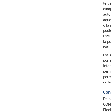
terc
cumpl
auto
aque
o la
pudie
Este
la p
natu
Los 
por 
Inte
perm
perm
orden
Con
De c
GDPR
Elec