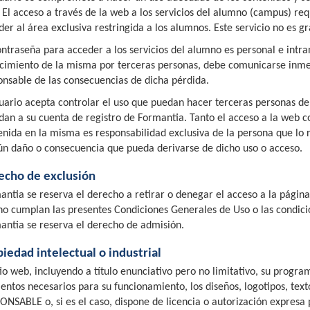
 El acceso a través de la web a los servicios del alumno (campus) req
er al área exclusiva restringida a los alumnos. Este servicio no es gr
ontraseña para acceder a los servicios del alumno es personal e intra
cimiento de la misma por terceras personas, debe comunicarse inme
onsable de las consecuencias de dicha pérdida.
suario acepta controlar el uso que puedan hacer terceras personas de
dan a su cuenta de registro de Formantia. Tanto el acceso a la web c
enida en la misma es responsabilidad exclusiva de la persona que lo 
ún daño o consecuencia que pueda derivarse de dicho uso o acceso.
echo de exclusión
antia se reserva el derecho a retirar o denegar el acceso a la página 
no cumplan las presentes Condiciones Generales de Uso o las condicio
antia se reserva el derecho de admisión.
iedad intelectual o industrial
itio web, incluyendo a título enunciativo pero no limitativo, su progr
entos necesarios para su funcionamiento, los diseños, logotipos, text
ONSABLE o, si es el caso, dispone de licencia o autorización expresa p