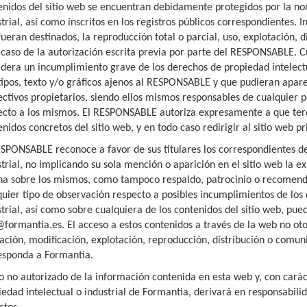
enidos del sitio web se encuentran debidamente protegidos por la no
strial, así como inscritos en los registros públicos correspondientes.
ueran destinados, la reproducción total o parcial, uso, explotación, d
 caso de la autorización escrita previa por parte del RESPONSABLE. 
idera un incumplimiento grave de los derechos de propiedad intelectua
tipos, texto y/o gráficos ajenos al RESPONSABLE y que pudieran apare
ectivos propietarios, siendo ellos mismos responsables de cualquier p
ecto a los mismos. El RESPONSABLE autoriza expresamente a que terc
enidos concretos del sitio web, y en todo caso redirigir al sitio web 
ESPONSABLE reconoce a favor de sus titulares los correspondientes d
strial, no implicando su sola mención o aparición en el sitio web la e
na sobre los mismos, como tampoco respaldo, patrocinio o recomenda
quier tipo de observación respecto a posibles incumplimientos de los
strial, así como sobre cualquiera de los contenidos del sitio web, pue
@formantia.es. El acceso a estos contenidos a través de la web no ot
ración, modificación, explotación, reproducción, distribución o comun
esponda a Formantia.
so no autorizado de la información contenida en esta web y, con carác
iedad intelectual o industrial de Formantia, derivará en responsabili