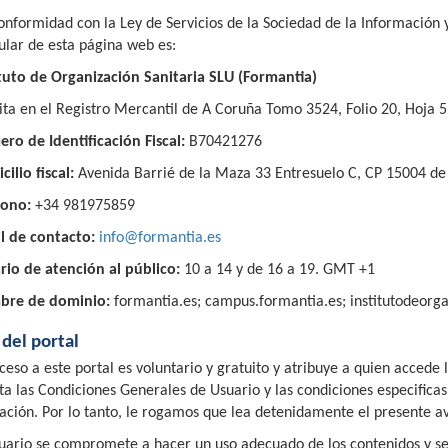
onformidad con la Ley de Servicios de la Sociedad de la Información
tular de esta página web es:
ituto de Organización Sanitaria SLU (Formantia)
rita en el Registro Mercantil de A Coruña Tomo 3524, Folio 20, Hoja 
ro de Identificación Fiscal:
B70421276
cilio fiscal:
Avenida Barrié de la Maza 33 Entresuelo C, CP 15004 d
fono:
+34 981975859
l de contacto:
info@formantia.es
rio de atención al público:
10 a 14 y de 16 a 19. GMT +1
bre de dominio:
formantia.es; campus.formantia.es; institutodeorg
del portal
cceso a este portal es voluntario y gratuito y atribuye a quien accede
ta las Condiciones Generales de Usuario y las condiciones especifica
cación. Por lo tanto, le rogamos que lea detenidamente el presente av
suario se compromete a hacer un uso adecuado de los contenidos y se